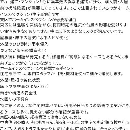
で、戸建て・マンションともに築年数の異なる建物が多く、「購入前・入居
前の状態確認」が重要になっています。そこで注目されているのがホーム
インスペクション（住宅診断）です。
東区でホームインスペクションが必要な理由
東区には温暖な気候ながら、梅雨時期の湿気や台風の影響を受けやす
い住宅も少なくありません。特に以下のようなリスクが潜んでいます。
屋根裏・床下の湿気によるカビや劣化
外壁のひび割れ・雨水侵入
見えない部分の構造劣化
購入後に問題が発覚すると、修繕費が高額になるケースもあるため、事
前チェックが安心につながります。
ホームインスペクションで確認するポイント
住宅診断では、専門スタッフが目視・機材を使って細かく確認します。
外壁・屋根の劣化状況
床下や屋根裏の湿気・カビ
傾きや構造の安全性
水回りの不具合
特に東区のような住宅密集地では、通風や日当たりの影響で湿気がこも
るケースも多く、見えない部分の確認が重要です。
東区の住宅購入・維持管理で後悔しないために
中古住宅の購入時はもちろん、築5年〜10年の住宅でも定期点検を行う
ことで、大きなトラブルを未然に防げます。広島の気候に合ったメンテナ