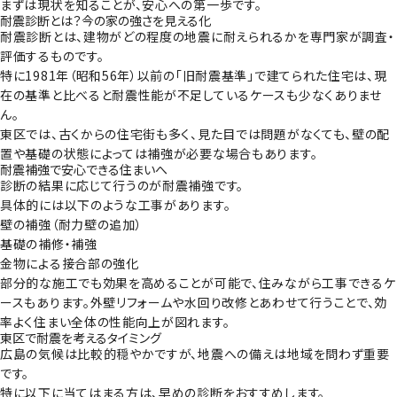
まずは現状を知ることが、安心への第一歩です。
耐震診断とは？今の家の強さを見える化
耐震診断とは、建物がどの程度の地震に耐えられるかを専門家が調査・
評価するものです。
特に1981年（昭和56年）以前の「旧耐震基準」で建てられた住宅は、現
在の基準と比べると耐震性能が不足しているケースも少なくありませ
ん。
東区では、古くからの住宅街も多く、見た目では問題がなくても、壁の配
置や基礎の状態によっては補強が必要な場合もあります。
耐震補強で安心できる住まいへ
診断の結果に応じて行うのが耐震補強です。
具体的には以下のような工事があります。
壁の補強（耐力壁の追加）
基礎の補修・補強
金物による接合部の強化
部分的な施工でも効果を高めることが可能で、住みながら工事できるケ
ースもあります。外壁リフォームや水回り改修とあわせて行うことで、効
率よく住まい全体の性能向上が図れます。
東区で耐震を考えるタイミング
広島の気候は比較的穏やかですが、地震への備えは地域を問わず重要
です。
特に以下に当てはまる方は、早めの診断をおすすめします。