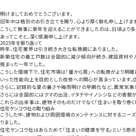
明けましておめでとうございます。
旧年中は格別のお引き立てを賜り、心より厚く御礼申し上げます
こうして無事に新年を迎えることができましたのは、日頃より
あってこそと、深く感謝申し上げます。
2025年を振り返って
昨年、住宅業界は引き続き大きな転換期にありました。
新築住宅の着工戸数は全国的に減少傾向が続き、建設資材や
強まった一年でした。
こうした環境下で、住宅市場は「量から質」への転換がより明確
いった性能向上を目的とした改修への関心が高まっています。
さらに、記録的な夏の暑さや梅雨明けの早期化など、異常気象
さらには全国的にはクマの出没、イタチやイノシシなどの害獣
これらの出来事は、建物そのものだけでなく「住まいを取り巻く
住宅ケンコウ社の取り組み
こうした中、建物および周囲環境のメンテナンスに対するニー
りました。
住宅ケンコウ社はあらためて「住まいの健康を守る」という原点