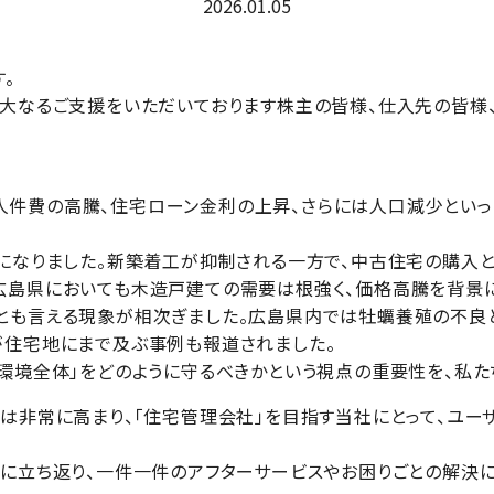
2026.01.05
。
多大なるご支援をいただいております株主の皆様、仕入先の皆様
人件費の高騰、住宅ローン金利の上昇、さらには人口減少とい
になりました。新築着工が抑制される一方で、中古住宅の購入と
広島県においても木造戸建ての需要は根強く、価格高騰を背景に
とも言える現象が相次ぎました。広島県内では牡蠣養殖の不良と
が住宅地にまで及ぶ事例も報道されました。
環境全体」をどのように守るべきかという視点の重要性を、私た
ズは非常に高まり、「住宅管理会社」を目指す当社にとって、ユ
に立ち返り、一件一件のアフターサービスやお困りごとの解決に