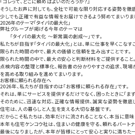
『コレって、どこに頼めばよいのだろうか？』
そうしたお声に対しても、全社で可能な限り対応する姿勢を徹
少しでも正確で有益な情報をお届けできるよう努めてまいりま
2026年のテーマ「タイパの最大化」
弊社グループが掲げる今年のテーマは
「タイパの最大化 ～新常識の創成～」です。
私たちが目指す「タイパの最大化」とは、単に仕事を早くこなす
限られた時間の中で、最大の価値と信頼を生み出すこと
です。
限られた時間の中で、最大の安心と判断材料をご提供すること。
点検内容の整理と標準化、報告書の分かりやすさの追求、現場か
を高める取り組みを進めてまいります。
お客様に頼られる存在へ
2026年、私たちが目指すのは「お客様に頼られる存在」です。
それは、単にサービスを提供するだけでなく、困ったときに「ま
そのために、迅速な対応、正確な情報提供、誠実な姿勢を徹底
住宅は、人の暮らしと人生を支える大切な基盤です。
だからこそ私たちは、効率だけに流されることなく、本当に意
本年も住宅ケンコウ社は、住まいの健康を守る、頼れるパートナ
最後になりましたが、本年が皆様にとって安心と実りに満ちた一