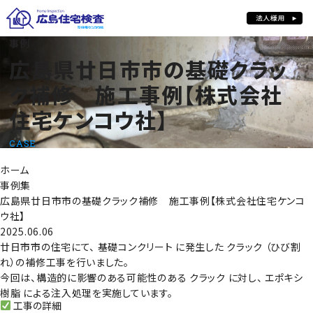
広島県廿日市市の基礎クラック補修 施工事例【株式会社住宅ケンコウ
事例
広島県廿日市市の基礎クラッ
ク補修 施工事例【株式会社
住宅ケンコウ社】
CASE
ホーム
事例集
広島県廿日市市の基礎クラック補修 施工事例【株式会社住宅ケンコ
ウ社】
2025.06.06
廿日市市の住宅にて、
基礎コンクリート に発生した クラック （ひび割
れ）
の補修工事を行いました。
今回は、
構造的に影響のある可能性のある クラック に対し、 エポキシ
樹脂 による注入処理
を実施しています。
工事の詳細