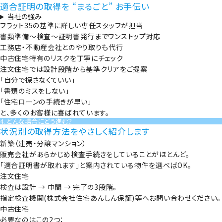
適合証明の取得を “まるごと” お手伝い
当社の強み
フラット35の基準に詳しい専任スタッフが担当
書類準備〜検査〜証明書発行までワンストップ対応
工務店・不動産会社とのやり取りも代行
中古住宅特有のリスクを丁寧にチェック
注文住宅では設計段階から基準クリアをご提案
「自分で探さなくていい」
「書類のミスをしない」
「住宅ローンの手続きが早い」
と、多くのお客様に喜ばれています。
4. どんな場合にどう進む？
状況別の取得方法をやさしく紹介します
新築（建売・分譲マンション）
販売会社があらかじめ検査手続きをしていることがほとんど。
「適合証明書が取れます」と案内されている物件を選べばOK。
注文住宅
検査は設計 → 中間 → 完了の3段階。
指定検査機関(
株式会社住宅あんしん保証
)等へお問い合わせください。
中古住宅
必要なのはこの2つ：