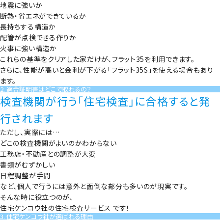
地震に強いか
断熱・省エネができているか
長持ちする構造か
配管が点検できる作りか
火事に強い構造か
これらの基準をクリアした家だけが、フラット35を利用できます。
さらに、性能が高いと金利が下がる「フラット35S」を使える場合もあり
ます。
2. 適合証明書はどこで取れるの？
検査機関が行う「住宅検査」に合格すると発
行されます
ただし、実際には…
どこの検査機関がよいのかわからない
工務店・不動産との調整が大変
書類がむずかしい
日程調整が手間
など、個人で行うには意外と面倒な部分も多いのが現実です。
そんな時に役立つのが、
住宅ケンコウ社の住宅検査サービス
です！
3. 住宅ケンコウ社が選ばれる理由