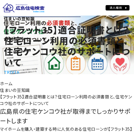
【フラット35】適合証明書とは？住宅ローン利用の必須書類と、住宅ケン
住まいの豆知識
【フラット35】適合証明書とは？
住宅ローン利用の必須書類と、
住宅ケンコウ社のサポートにつ
いて
TRIVIA
ホーム
住まいの豆知識
【フラット35】適合証明書とは？住宅ローン利用の必須書類と、住宅ケン
コウ社のサポートについて
広島県の住宅ケンコウ社が取得までしっかりサポ
ートします
マイホームを購入・建築する時に人気のある住宅ローンが【フラット35】