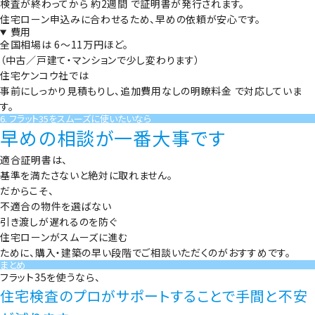
検査が終わってから
約2週間
で証明書が発行されます。
住宅ローン申込みに合わせるため、早めの依頼が安心です。
費用
全国相場は
6～11万円ほど
。
（中古／戸建て・マンションで少し変わります）
住宅ケンコウ社では
事前にしっかり見積もりし、追加費用なしの明瞭料金
で対応していま
す。
6. フラット35をスムーズに使いたいなら
早めの相談が一番大事です
適合証明書は、
基準を満たさないと絶対に取れません。
だからこそ、
不適合の物件を選ばない
引き渡しが遅れるのを防ぐ
住宅ローンがスムーズに進む
ために、購入・建築の早い段階でご相談いただくのがおすすめです。
まとめ
フラット35を使うなら、
住宅検査のプロがサポートすることで手間と不安