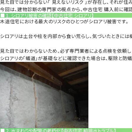
見た目では分からない「
見えないリスク
」が存在し、それが
住
今回は、建物診断の専門家の視点から、
中古住宅 購入前に確
■ 1. シロアリ被害の確認【中古住宅 シロアリ】
木造住宅における最大のリスクのひとつが
シロアリ被害
です。
シロアリは
土台や柱を内部から食い荒らし、気づいたときには
見た目ではわからないため、必ず専門業者による点検
を依頼し
シロアリの「蟻道」が基礎などに確認できた場合は、
駆除と防蟻
■ 2. 水まわりや配管の老朽化【中古住宅 給排水トラブル】