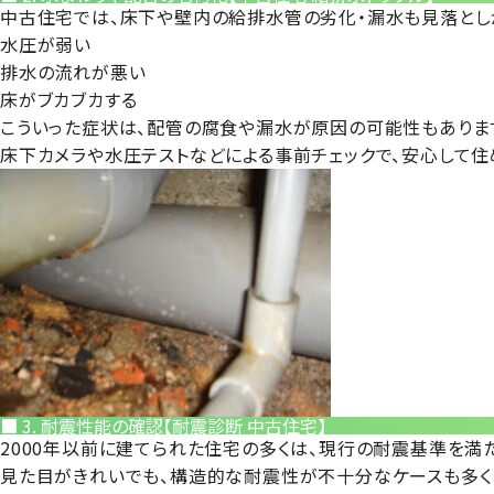
中古住宅では、
床下や壁内の給排水管の劣化・漏水
も見落とし
水圧が弱い
排水の流れが悪い
床がブカブカする
こういった症状は、
配管の腐食や漏水が原因
の可能性もありま
床下カメラや水圧テストなどによる事前チェック
で、安心して住
■ 3. 耐震性能の確認【耐震診断 中古住宅】
2000年以前に建てられた住宅の多くは、現行の耐震基準を満
見た目がきれいでも、
構造的な耐震性が不十分
なケースも多く