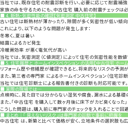
当社では、
既存住宅の耐震診断
を行い、必要に応じて
耐震補強
家族の命を守るためにも、
中古住宅 購入前の耐震チェックは
■ 4. 断熱・気密性能の確認【気密測定 中古住宅】
古い住宅は断熱材が薄かったり、隙間が多く気密性が低い傾向
これにより、以下のような問題が発生します：
冬寒く、夏は暑い
結露によるカビ発生
冷暖房効率 が悪く電気代が高い
当社では、
気密測定（C値測定）
によって住宅の気密性能を数値
■ 5. 住宅履歴と ホームインスペクション の活用【中古住宅 ホー
リフォーム歴や修繕歴が確認できると、将来的なリスクの予測が
また、
第三者の専門家 によるホームインスペクション（住宅診断
当社では住宅診断士による報告書付きの診断も対応可能です。
■ 実際の現場では…
点検時に、
見た目では分からない湿気や腐食、漏水による基礎
また、「中古住宅 を購入して数ヶ月後に床下がカビ臭くなった」
こうした問題は、
購入前に専門家のチェックを入れることで回
■ まとめ｜「 見えないリスク 」は専門家の診断で事前に把握を
中古住宅 は、新築と比べて価格が安く、立地条件の選択肢も