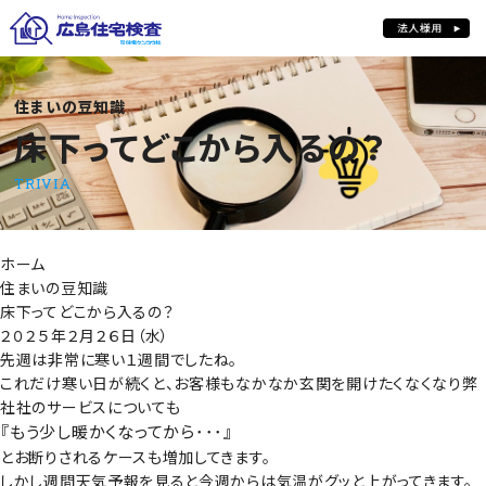
床下ってどこから入るの？
住まいの豆知識
床下ってどこから入るの？
TRIVIA
ホーム
住まいの豆知識
床下ってどこから入るの？
２０２５年２月２６日（水）
先週は非常に寒い１週間でしたね。
これだけ寒い日が続くと、お客様もなかなか玄関を開けたくなくなり弊
社社のサービスについても
『もう少し暖かくなってから･･･』
とお断りされるケースも増加してきます。
しかし週間天気予報を見ると今週からは気温がグッと上がってきます。