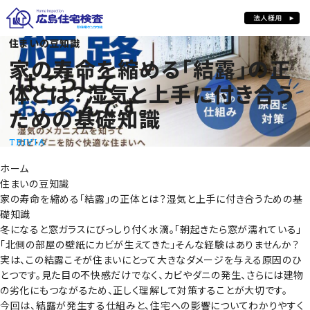
家の寿命を縮める「結露」の正体とは？湿気と上手に付き合うための基
住まいの豆知識
家の寿命を縮める「結露」の正
体とは？湿気と上手に付き合う
ための基礎知識
TRIVIA
ホーム
住まいの豆知識
家の寿命を縮める「結露」の正体とは？湿気と上手に付き合うための基
礎知識
冬になると窓ガラスにびっしり付く水滴。「朝起きたら窓が濡れている」
「北側の部屋の壁紙にカビが生えてきた」そんな経験はありませんか？
実は、この
結露こそが住まいにとって大きなダメージを与える原因のひ
とつ
です。見た目の不快感だけでなく、カビやダニの発生、さらには建物
の劣化にもつながるため、正しく理解して対策することが大切です。
今回は、結露が発生する仕組みと、住宅への影響についてわかりやすく