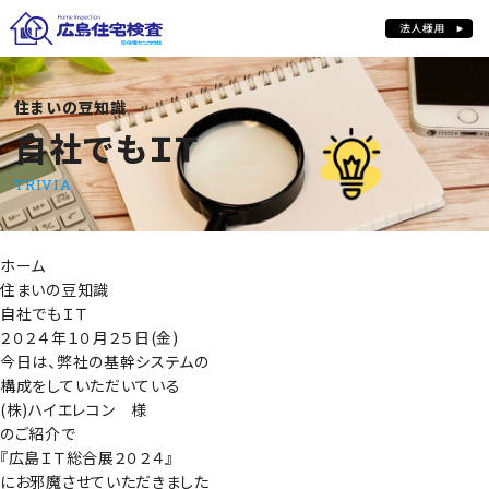
自社でもＩＴ
住まいの豆知識
自社でもＩＴ
TRIVIA
ホーム
住まいの豆知識
自社でもＩＴ
２０２４年１０月２５日(金)
今日は、弊社の基幹システムの
構成をしていただいている
(株)ハイエレコン 様
のご紹介で
『広島ＩＴ総合展２０２４』
にお邪魔させていただきました