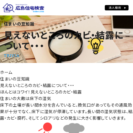
見えないところのカビ・結露について・・・
住まいの豆知識
見えないところのカビ・結露に
ついて・・・
TRIVIA
ホーム
住まいの豆知識
見えないところのカビ・結露について・・・
ほんとはコワイ！見えないところのカビ・結露
住まいの大敵は床下の湿気
床下の土壌が長い間水分を含んでいると、換気口があってもその通風効
果が十分でなく、床下に湿気が停滞しています。長い間の湿気状態は、結
露・カビ・腐朽、そしてシロアリなどの発生に大きく影響していきます。