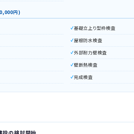
,000円)
基礎立上り型枠検査
屋根防水検査
外部耐力壁検査
壁断熱検査
完成検査
建設の検討開始