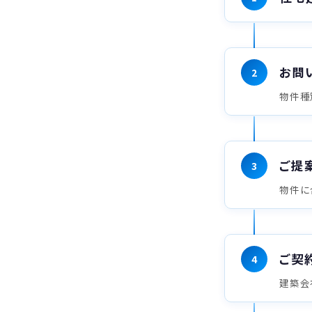
お問
2
物件種
ご提
3
物件に
ご契
4
建築会