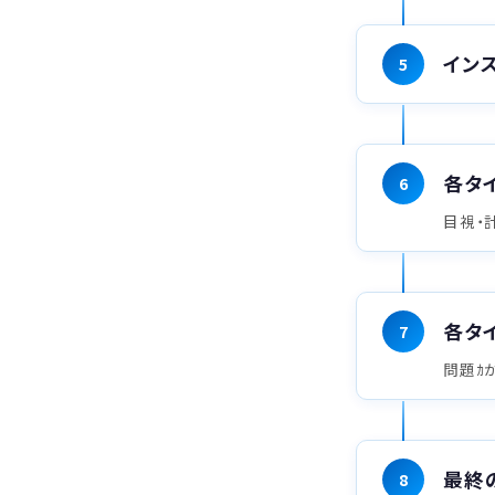
イン
5
各タ
6
目視・
各タ
7
問題ｶ
最終
8