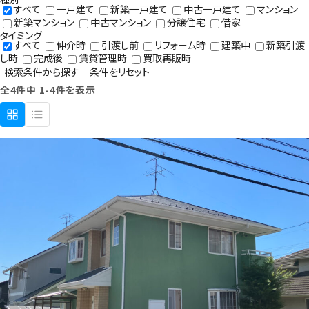
すべて
一戸建て
新築一戸建て
中古一戸建て
マンション
新築マンション
中古マンション
分譲住宅
借家
タイミング
すべて
仲介時
引渡し前
リフォーム時
建築中
新築引渡
し時
完成後
賃貸管理時
買取再販時
検索条件から探す
条件をリセット
全4件中 1-4件を表示