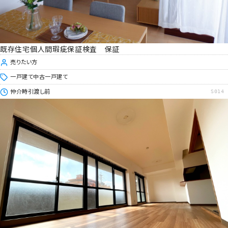
既存住宅個人間瑕疵保証検査 保証
売りたい方
一戸建て
中古一戸建て
仲介時
引渡し前
S014