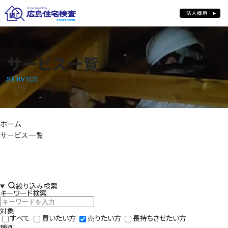
サービス一覧
サービス一覧
SERVICE
ホーム
サービス一覧
絞り込み検索
キーワード検索
対象
すべて
買いたい方
売りたい方
長持ちさせたい方
種別