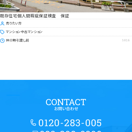
既存住宅個人間瑕疵保証検査 保証
売りたい方
マンション
中古マンション
仲介時
引渡し前
S016
CONTACT
お問い合わせ