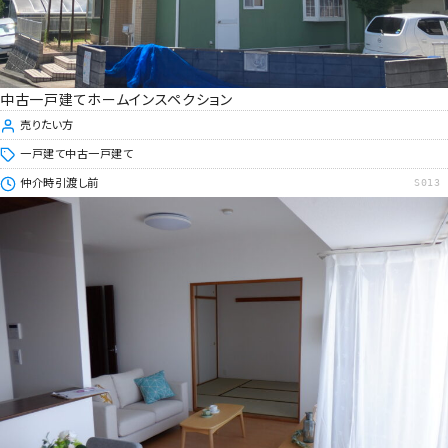
中古一戸建てホームインスペクション
売りたい方
一戸建て
中古一戸建て
仲介時
引渡し前
S013