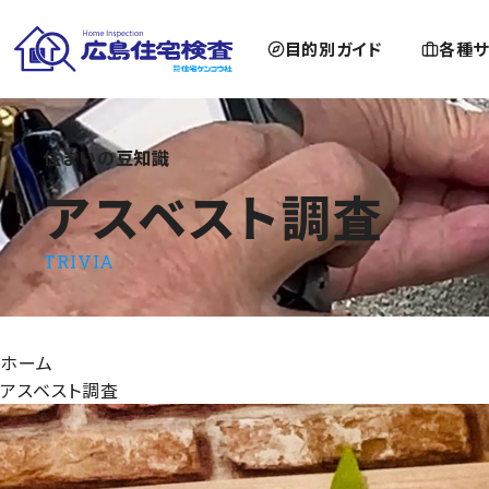
目的別ガイド
各種サ
住まいの豆知識
アスベスト調査
アスベスト調査
TRIVIA
ホーム
アスベスト調査