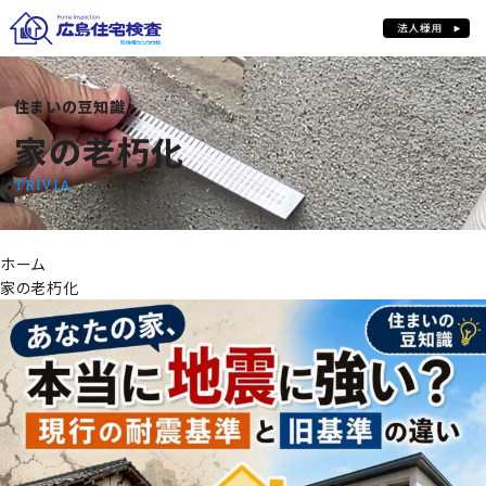
住まいの豆知識
家の老朽化
家の老朽化
TRIVIA
ホーム
家の老朽化