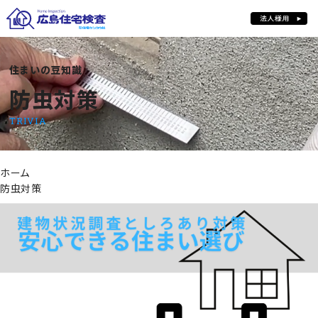
住まいの豆知識
防虫対策
防虫対策
TRIVIA
ホーム
防虫対策