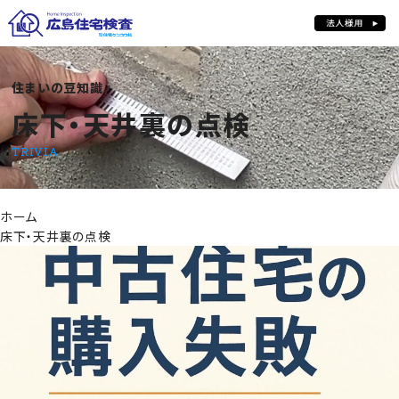
住まいの豆知識
床下・天井裏の点検
床下・天井裏の点検
TRIVIA
ホーム
床下・天井裏の点検